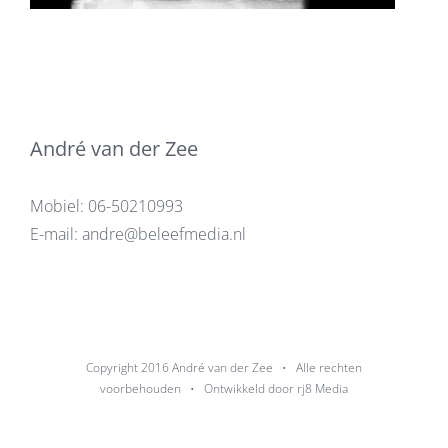
André van der Zee
Mobiel:
06-50210993
E-mail:
andre@beleefmedia.nl
Copyright 2016
André van der Zee
• Alle rechten
voorbehouden • Ontwikkeld door
rj8 Media