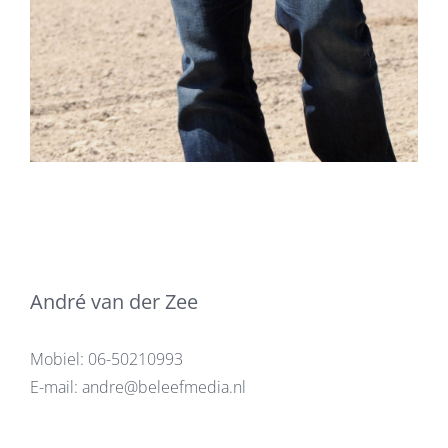
André van der Zee
Mobiel:
06-50210993
E-mail:
andre@beleefmedia.nl