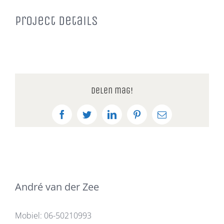
Project Details
Delen mag!
Facebook
Twitter
LinkedIn
Pinterest
E-
mail
André van der Zee
Mobiel:
06-50210993